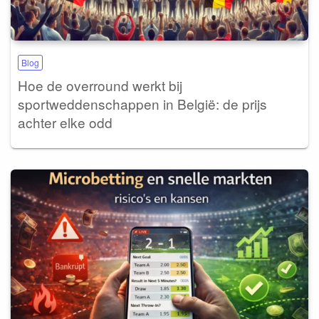
Blog
Hoe de overround werkt bij
sportweddenschappen in België: de prijs
achter elke odd