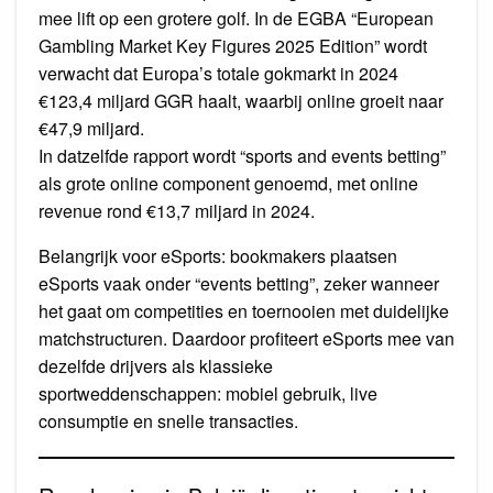
mee lift op een grotere golf. In de EGBA “European
Gambling Market Key Figures 2025 Edition” wordt
verwacht dat Europa’s totale gokmarkt in 2024
€123,4 miljard GGR haalt, waarbij online groeit naar
€47,9 miljard.
In datzelfde rapport wordt “sports and events betting”
als grote online component genoemd, met online
revenue rond €13,7 miljard in 2024.
Belangrijk voor eSports: bookmakers plaatsen
eSports vaak onder “events betting”, zeker wanneer
het gaat om competities en toernooien met duidelijke
matchstructuren. Daardoor profiteert eSports mee van
dezelfde drijvers als klassieke
sportweddenschappen: mobiel gebruik, live
consumptie en snelle transacties.