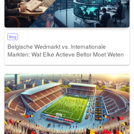
Blog
Belgische Wedmarkt vs. Internationale
Markten: Wat Elke Actieve Bettor Moet Weten