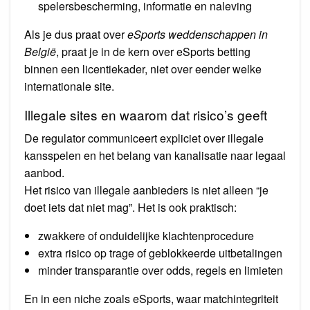
spelersbescherming, informatie en naleving
Als je dus praat over
eSports weddenschappen in
België
, praat je in de kern over eSports betting
binnen een licentiekader, niet over eender welke
internationale site.
Illegale sites en waarom dat risico’s geeft
De regulator communiceert expliciet over illegale
kansspelen en het belang van kanalisatie naar legaal
aanbod.
Het risico van illegale aanbieders is niet alleen “je
doet iets dat niet mag”. Het is ook praktisch:
zwakkere of onduidelijke klachtenprocedure
extra risico op trage of geblokkeerde uitbetalingen
minder transparantie over odds, regels en limieten
En in een niche zoals eSports, waar matchintegriteit