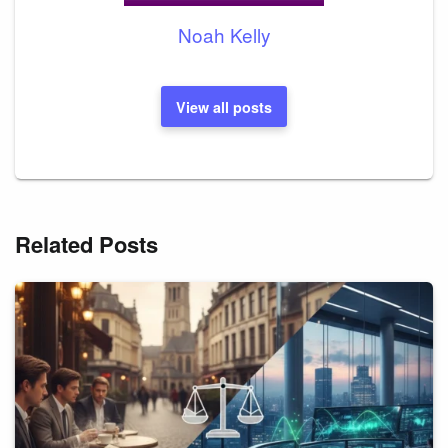
Noah Kelly
View all posts
Related Posts