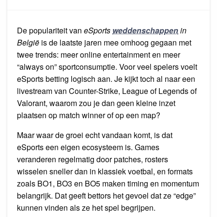
De populariteit van
eSports
weddenschappen
in
België
is de laatste jaren mee omhoog gegaan met
twee trends: meer online entertainment en meer
“always on” sportconsumptie. Voor veel spelers voelt
eSports betting logisch aan. Je kijkt toch al naar een
livestream van Counter-Strike, League of Legends of
Valorant, waarom zou je dan geen kleine inzet
plaatsen op match winner of op een map?
Maar waar de groei echt vandaan komt, is dat
eSports een eigen ecosysteem is. Games
veranderen regelmatig door patches, rosters
wisselen sneller dan in klassiek voetbal, en formats
zoals BO1, BO3 en BO5 maken timing en momentum
belangrijk. Dat geeft bettors het gevoel dat ze “edge”
kunnen vinden als ze het spel begrijpen.