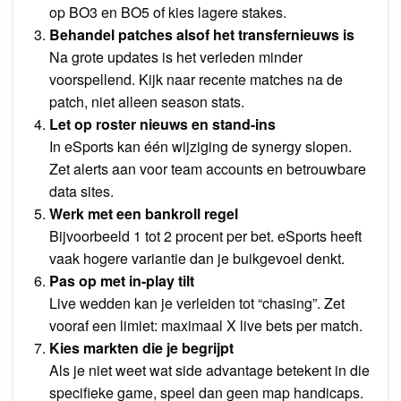
op BO3 en BO5 of kies lagere stakes.
Behandel patches alsof het transfernieuws is
Na grote updates is het verleden minder
voorspellend. Kijk naar recente matches na de
patch, niet alleen season stats.
Let op roster nieuws en stand-ins
In eSports kan één wijziging de synergy slopen.
Zet alerts aan voor team accounts en betrouwbare
data sites.
Werk met een bankroll regel
Bijvoorbeeld 1 tot 2 procent per bet. eSports heeft
vaak hogere variantie dan je buikgevoel denkt.
Pas op met in-play tilt
Live wedden kan je verleiden tot “chasing”. Zet
vooraf een limiet: maximaal X live bets per match.
Kies markten die je begrijpt
Als je niet weet wat side advantage betekent in die
specifieke game, speel dan geen map handicaps.