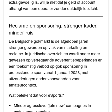
extra gevoelig is, wil je niet dat je geld of account
afhangt van een operator zonder duidelijk toezicht.
Reclame en sponsoring: strenger kader,
minder ruis
De Belgische gokmarkt is de afgelopen jaren
strenger geworden op vlak van marketing en
reclame. In juridische overzichten wordt onder meer
gewezen op verregaande advertentiebeperkingen en
een toekomstig verbod op gok sponsoring in
professionele sport vanaf 1 januari 2028, met
uitzonderingen onder voorwaarden voor
amateurcontext.
Wat betekent dat voor eSports?
Minder agressieve “join now” campagnes in
mainstream kanalen