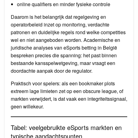
online qualifiers en minder fysieke controle
Daarom is het belangrijk dat regelgeving en
operatorbeleid inzet op monitoring, verdachte
patronen en duidelijke regels rond welke competities
wel en niet aangeboden worden. Academische en
juridische analyses van eSports betting in België
bespreken precies die spanning: het past binnen
bestaande kansspelwetgeving, maar vraagt een
doordachte aanpak door de regulator.
Praktisch voor spelers: als een bookmaker plots
extreem lage limieten zet op een obscure league, of
markten verwijdert, is dat vaak een integriteitssignaal,
geen willekeur.
Tabel: veelgebruikte eSports markten en
typische aandachtspunten