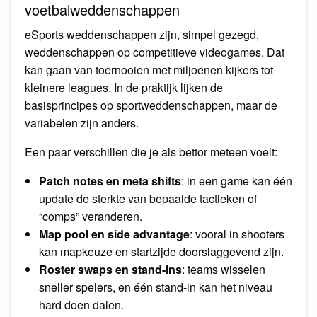
voetbalweddenschappen
eSports weddenschappen zijn, simpel gezegd,
weddenschappen op competitieve videogames. Dat
kan gaan van toernooien met miljoenen kijkers tot
kleinere leagues. In de praktijk lijken de
basisprincipes op sportweddenschappen, maar de
variabelen zijn anders.
Een paar verschillen die je als bettor meteen voelt:
Patch notes en meta shifts
: in een game kan één
update de sterkte van bepaalde tactieken of
“comps” veranderen.
Map pool en side advantage
: vooral in shooters
kan mapkeuze en startzijde doorslaggevend zijn.
Roster swaps en stand-ins
: teams wisselen
sneller spelers, en één stand-in kan het niveau
hard doen dalen.