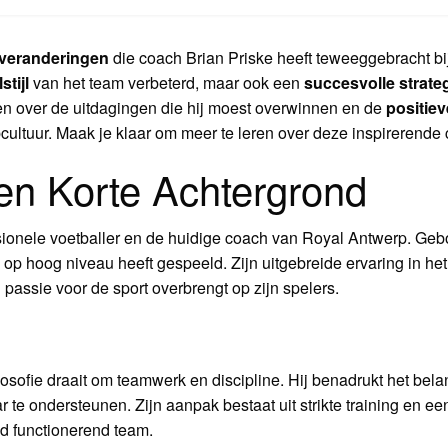
 veranderingen
die coach Brian Priske heeft teweeggebracht bi
stijl
van het team verbeterd, maar ook een
succesvolle strate
ezen over de uitdagingen die hij moest overwinnen en de
positiev
cultuur. Maak je klaar om meer te leren over deze inspirerende
Een Korte Achtergrond
sionele voetballer en de huidige coach van Royal Antwerp. Gebo
j op hoog niveau heeft gespeeld. Zijn uitgebreide ervaring in he
en passie voor de sport overbrengt op zijn spelers.
ilosofie draait om teamwerk en discipline. Hij benadrukt het be
te ondersteunen. Zijn aanpak bestaat uit strikte training en ee
ed functionerend team.