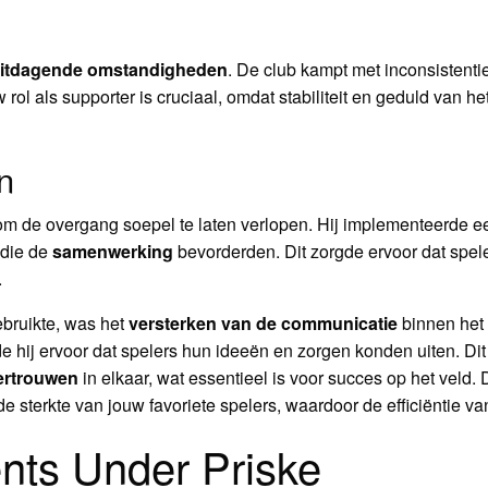
itdagende omstandigheden
. De club kampt met inconsistenti
ol als supporter is cruciaal, omdat stabiliteit en geduld van he
n
m de overgang soepel te laten verlopen. Hij implementeerde 
 die de
samenwerking
bevorderden. Dit zorgde ervoor dat spele
.
ebruikte, was het
versterken van de communicatie
binnen het 
e hij ervoor dat spelers hun ideeën en zorgen konden uiten. Dit
ertrouwen
in elkaar, wat essentieel is voor succes op het veld.
 de sterkte van jouw favoriete spelers, waardoor de efficiëntie v
nts Under Priske