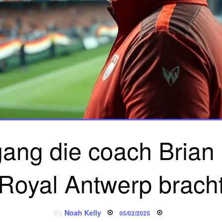
gang die coach Brian 
Royal Antwerp brach
Posted
By
Noah Kelly
05/02/2025
on