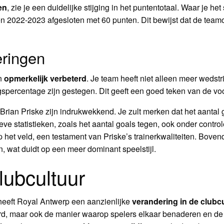
en
, zie je een duidelijke stijging in het puntentotaal. Waar je 
en 2022-2023 afgesloten met 60 punten. Dit bewijst dat de teamc
eringen
jn
opmerkelijk verbeterd
. Je team heeft niet alleen meer wedst
percentage zijn gestegen. Dit geeft een goed teken van de voo
Brian Priske zijn indrukwekkend. Je zult merken dat het aanta
e statistieken, zoals het aantal goals tegen, ook onder controle 
 het veld, een testament van Priske’s trainerkwaliteiten. Bove
, wat duidt op een meer dominant speelstijl.
lubcultuur
heeft Royal Antwerp een aanzienlijke
verandering in de clubc
erd, maar ook de manier waarop spelers elkaar benaderen en de 