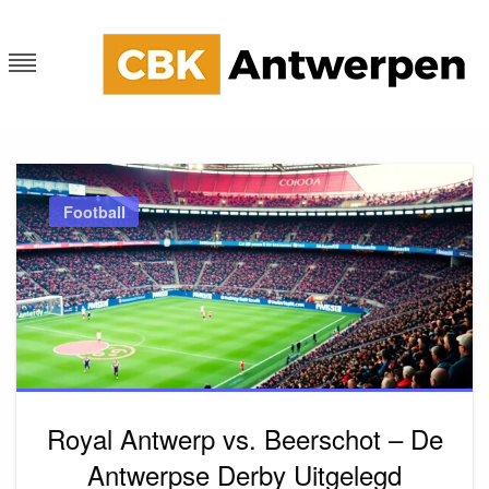
Skip
to
content
CKB Antwerpen
Blog
Football
Royal Antwerp vs. Beerschot – De
Antwerpse Derby Uitgelegd