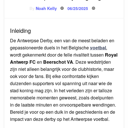
Posted
By
Noah Kelly
06/25/2025
on
Inleiding
De Antwerpse Derby, een van de meest beladen en
gepassioneerde duels in het Belgische
voetbal
,
wordt gekenmerkt door de felle rivaliteit tussen
Royal
Antwerp FC
en
Beerschot VA
. Deze wedstrijden
zijn niet alleen belangrijk voor de clubhistorie, maar
ook voor de fans. Bij elke confrontatie kijken
duizenden supporters vol spanning uit naar wie de
stad koning mag zijn. In het verleden zijn er talloze
memorabele momenten geweest, zoals doelpunten
in de laatste minuten en onvoorspelbare wendingen.
Bereid je voor op een duik in de geschiedenis en de
impact van deze derby op het Antwerpse voetbal.