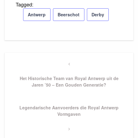
Tagged:
Antwerp
Beerschot
Derby
Post
navigation
Previous
Post
Het Historische Team van Royal Antwerp uit de
Jaren ’50 – Een Gouden Generatie?
Next
Legendarische Aanvoerders die Royal Antwerp
Post
Vormgaven