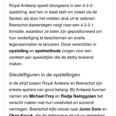
Royal Antwerp speelt doorgaans in een 4-3-3-
opstelling, wat hen in staat stelt om zowel via de
flanken als door het midden druk uit te oefenen.
Beerschot daarentegen neigt naar een 4-2-3-1
formatie, waardoor ze beter zijn gepositioneerd om
hun verdediging te beschermen en snelle
tegenaanvallen te lanceren. Deze verschillen in
opstelling
en
spelmethode
zorgen voor een
variëteit aan speelstijlen die de derby boeiend
maken.
Sleutelfiguren in de opstellingen
In de strijd tussen Royal Antwerp en Beerschot zijn
enkele spelers van groot belang. Bij Antwerp kunnen
namen als
Michael Frey
en
Radja Nainggolan
het
verschil maken met hun creativiteit en scorend
vermogen. Beerschot kijkt vooral naar
Joren Dom
en
Okan Kocuk
, die de defensieve structuur versterken