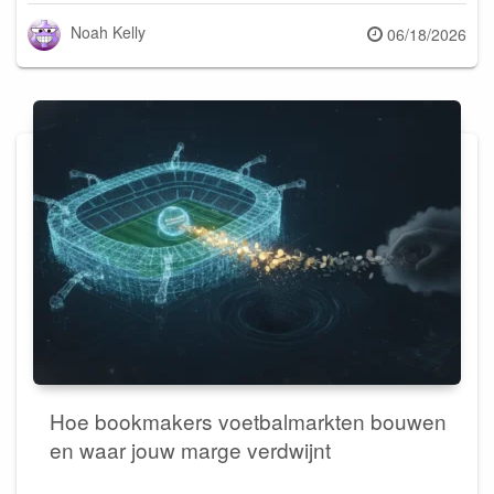
Noah Kelly
Posted
06/18/2026
on
Hoe bookmakers voetbalmarkten bouwen
en waar jouw marge verdwijnt