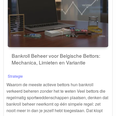
Bankroll Beheer voor Belgische Bettors:
Mechanica, Limieten en Variantie
Strategie
Waarom de meeste actieve bettors hun bankroll
verkeerd beheren zonder het te weten Veel bettors die
regelmatig sportweddenschappen plaatsen, denken dat
bankroll beheer neerkomt op één simpele regel: zet
nooit meer in dan je jezelf hebt toegestaan. Dat klopt