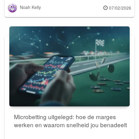
Noah Kelly
Posted
07/02/2026
on
Microbetting uitgelegd: hoe de marges
werken en waarom snelheid jou benadeelt