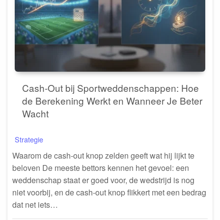
Cash-Out bij Sportweddenschappen: Hoe
de Berekening Werkt en Wanneer Je Beter
Wacht
Strategie
Waarom de cash-out knop zelden geeft wat hij lijkt te
beloven De meeste bettors kennen het gevoel: een
weddenschap staat er goed voor, de wedstrijd is nog
niet voorbij, en de cash-out knop flikkert met een bedrag
dat net iets…