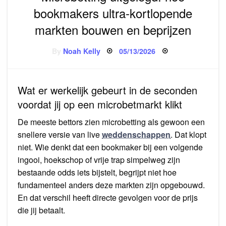
bookmakers ultra-kortlopende
markten bouwen en beprijzen
Posted
By
Noah Kelly
05/13/2026
on
Wat er werkelijk gebeurt in de seconden
voordat jij op een microbetmarkt klikt
De meeste bettors zien microbetting als gewoon een
snellere versie van live
weddenschappen
. Dat klopt
niet. Wie denkt dat een bookmaker bij een volgende
ingooi, hoekschop of vrije trap simpelweg zijn
bestaande odds iets bijstelt, begrijpt niet hoe
fundamenteel anders deze markten zijn opgebouwd.
En dat verschil heeft directe gevolgen voor de prijs
die jij betaalt.