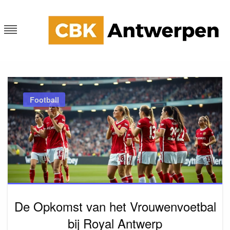
Skip
to
content
CKB Antwerpen
Blog
Football
De Opkomst van het Vrouwenvoetbal
bij Royal Antwerp