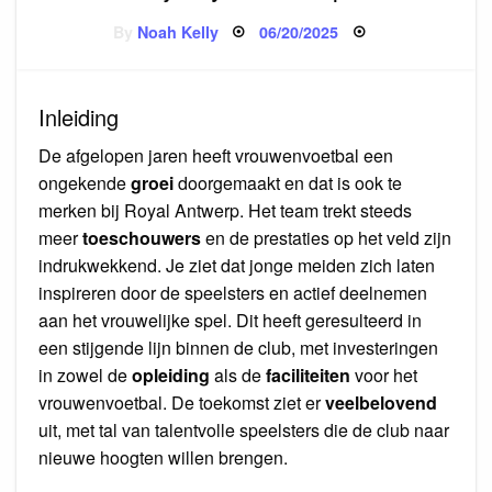
Posted
By
Noah Kelly
06/20/2025
on
Inleiding
De afgelopen jaren heeft vrouwenvoetbal een
ongekende
groei
doorgemaakt en dat is ook te
merken bij Royal Antwerp. Het team trekt steeds
meer
toeschouwers
en de prestaties op het veld zijn
indrukwekkend. Je ziet dat jonge meiden zich laten
inspireren door de speelsters en actief deelnemen
aan het vrouwelijke spel. Dit heeft geresulteerd in
een stijgende lijn binnen de club, met investeringen
in zowel de
opleiding
als de
faciliteiten
voor het
vrouwenvoetbal. De toekomst ziet er
veelbelovend
uit, met tal van talentvolle speelsters die de club naar
nieuwe hoogten willen brengen.