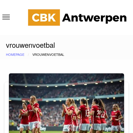
Skip
to
content
CKB Antwerpen
Blog
vrouwenvoetbal
HOMEPAGE
VROUWENVOETBAL