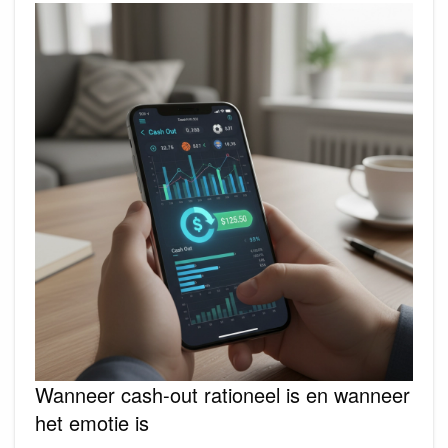
Wanneer cash-out rationeel is en wanneer
het emotie is