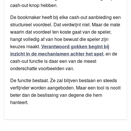
cash-out knop hebben.
De bookmaker heeft bij elke cash-out aanbieding een
structureel voordeel. Dat verdwijnt niet. Maar de mate
waarin dat voordeel ten koste gaat van de speler,
hangt volledig af van hoe bewust die speler zijn
keuzes maakt.
Verantwoord gokken begint bij
inzicht in de mechanismen achter het spel
, en de
cash-out functie is daar een van de meest
onderschatte voorbeelden van.
De functie bestaat. Ze zal blijven bestaan en steeds
verfijnder worden aangeboden. Maar een tool is nooit
beter dan de beslissing van degene die hem
hanteert.