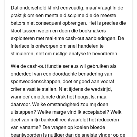
Dat onderscheid klinkt eenvoudig, maar vraagt in de
praktijk om een mentale discipline die de meeste
bettors niet consequent opbrengen. Het is precies die
kloof tussen weten en doen die bookmakers
exploiteren met real-time cash-out aanbiedingen. De
interface is ontworpen om snel handelen te
stimuleren, niet om rustige analyse te bevorderen.
Wie de cash-out functie serieus wil gebruiken als
onderdeel van een doordachte benadering van
sportweddenschappen, doet er goed aan vooraf
criteria vast te stellen. Niet tijdens de wedstrijd,
wanneer emotionele druk het hoogst is, maar
daarvoor. Welke omstandigheid zou mij doen
uitstappen? Welke marge vind ik acceptabel? Welk
deel van mijn bankroll rechtvaardigt het reduceren
van variantie? Die vragen op koelen bloede
beantwoorden is nuttiger dan de snelste vinger op de