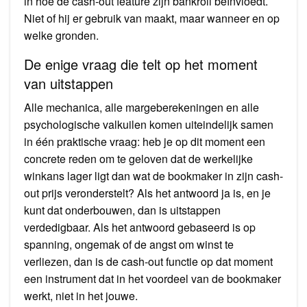
in hoe de cash-out feature zijn bankroll beïnvloedt.
Niet of hij er gebruik van maakt, maar wanneer en op
welke gronden.
De enige vraag die telt op het moment
van uitstappen
Alle mechanica, alle margeberekeningen en alle
psychologische valkuilen komen uiteindelijk samen
in één praktische vraag: heb je op dit moment een
concrete reden om te geloven dat de werkelijke
winkans lager ligt dan wat de bookmaker in zijn cash-
out prijs veronderstelt? Als het antwoord ja is, en je
kunt dat onderbouwen, dan is uitstappen
verdedigbaar. Als het antwoord gebaseerd is op
spanning, ongemak of de angst om winst te
verliezen, dan is de cash-out functie op dat moment
een instrument dat in het voordeel van de bookmaker
werkt, niet in het jouwe.