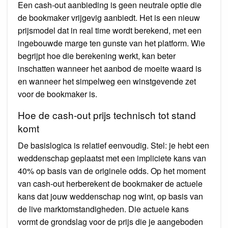
Een cash-out aanbieding is geen neutrale optie die
de bookmaker vrijgevig aanbiedt. Het is een nieuw
prijsmodel dat in real time wordt berekend, met een
ingebouwde marge ten gunste van het platform. Wie
begrijpt hoe die berekening werkt, kan beter
inschatten wanneer het aanbod de moeite waard is
en wanneer het simpelweg een winstgevende zet
voor de bookmaker is.
Hoe de cash-out prijs technisch tot stand
komt
De basislogica is relatief eenvoudig. Stel: je hebt een
weddenschap geplaatst met een impliciete kans van
40% op basis van de originele odds. Op het moment
van cash-out herberekent de bookmaker de actuele
kans dat jouw weddenschap nog wint, op basis van
de live marktomstandigheden. Die actuele kans
vormt de grondslag voor de prijs die je aangeboden