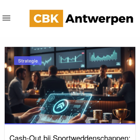
Skip
to
content
CKB Antwerpen
Blog
Strategie
Cash-Out bij Sportweddenschappen: