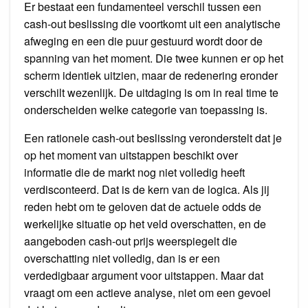
Er bestaat een fundamenteel verschil tussen een
cash-out beslissing die voortkomt uit een analytische
afweging en een die puur gestuurd wordt door de
spanning van het moment. Die twee kunnen er op het
scherm identiek uitzien, maar de redenering eronder
verschilt wezenlijk. De uitdaging is om in real time te
onderscheiden welke categorie van toepassing is.
Een rationele cash-out beslissing veronderstelt dat je
op het moment van uitstappen beschikt over
informatie die de markt nog niet volledig heeft
verdisconteerd. Dat is de kern van de logica. Als jij
reden hebt om te geloven dat de actuele odds de
werkelijke situatie op het veld overschatten, en de
aangeboden cash-out prijs weerspiegelt die
overschatting niet volledig, dan is er een
verdedigbaar argument voor uitstappen. Maar dat
vraagt om een actieve analyse, niet om een gevoel