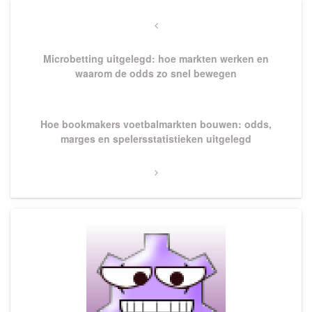
Post
navigation
Previous
Post
Microbetting uitgelegd: hoe markten werken en
waarom de odds zo snel bewegen
Next
Hoe bookmakers voetbalmarkten bouwen: odds,
Post
marges en spelersstatistieken uitgelegd