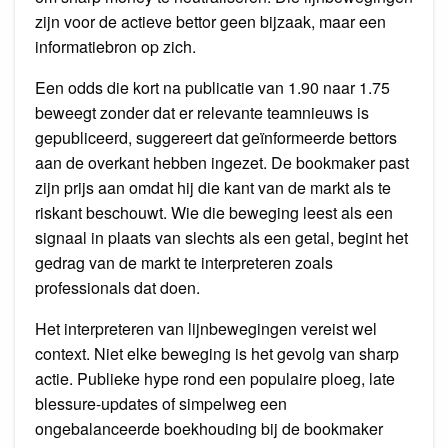
zijn voor de actieve bettor geen bijzaak, maar een
informatiebron op zich.
Een odds die kort na publicatie van 1.90 naar 1.75
beweegt zonder dat er relevante teamnieuws is
gepubliceerd, suggereert dat geïnformeerde bettors
aan de overkant hebben ingezet. De bookmaker past
zijn prijs aan omdat hij die kant van de markt als te
riskant beschouwt. Wie die beweging leest als een
signaal in plaats van slechts als een getal, begint het
gedrag van de markt te interpreteren zoals
professionals dat doen.
Het interpreteren van lijnbewegingen vereist wel
context. Niet elke beweging is het gevolg van sharp
actie. Publieke hype rond een populaire ploeg, late
blessure-updates of simpelweg een
ongebalanceerde boekhouding bij de bookmaker