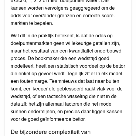
exact 0, 1, 2, 3 of meer doelpunten vallen. Die
kansen worden vervolgens geaggregeerd om de
odds voor over/onder-grenzen en correcte-score-
markten te bepalen.
Wat dit in de praktijk betekent, is dat de odds op
doelpuntenmarkten geen willekeurige getallen zijn,
maar het resultaat van een kwantitatief onderbouwd
proces. De bookmaker die een wedstrijd goed
modelleert, heeft een statistisch voordeel op de bettor
die enkel op gevoel wedt. Tegelijk zit er in elk model
een foutenmarge. Teamnieuws dat laat naar buiten
komt, een keeper die geblesseerd raakt vlak voor de
wedstrijd, of een tactische wisseling die niet in de
data zit: het zijn allemaal factoren die het model
kunnen ondermijnen, en precies daar liggen kansen
voor de goed geïnformeerde bettor.
De bijzondere complexiteit van