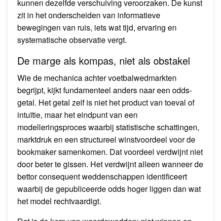
kunnen dezelfde verschuiving veroorzaken. De kunst
zit in het onderscheiden van informatieve
bewegingen van ruis, iets wat tijd, ervaring en
systematische observatie vergt.
De marge als kompas, niet als obstakel
Wie de mechanica achter voetbalwedmarkten
begrijpt, kijkt fundamenteel anders naar een odds-
getal. Het getal zelf is niet het product van toeval of
intuïtie, maar het eindpunt van een
modelleringsproces waarbij statistische schattingen,
marktdruk en een structureel winstvoordeel voor de
bookmaker samenkomen. Dat voordeel verdwijnt niet
door beter te gissen. Het verdwijnt alleen wanneer de
bettor consequent weddenschappen identificeert
waarbij de gepubliceerde odds hoger liggen dan wat
het model rechtvaardigt.