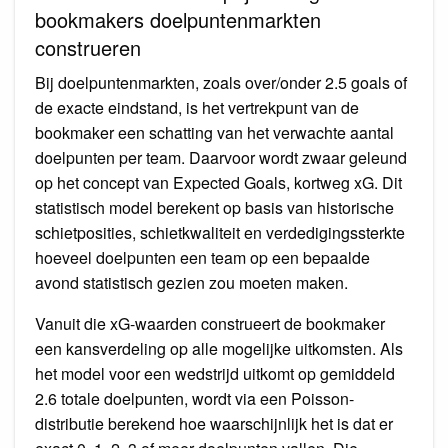
bookmakers doelpuntenmarkten
construeren
Bij doelpuntenmarkten, zoals over/onder 2.5 goals of
de exacte eindstand, is het vertrekpunt van de
bookmaker een schatting van het verwachte aantal
doelpunten per team. Daarvoor wordt zwaar geleund
op het concept van Expected Goals, kortweg xG. Dit
statistisch model berekent op basis van historische
schietposities, schietkwaliteit en verdedigingssterkte
hoeveel doelpunten een team op een bepaalde
avond statistisch gezien zou moeten maken.
Vanuit die xG-waarden construeert de bookmaker
een kansverdeling op alle mogelijke uitkomsten. Als
het model voor een wedstrijd uitkomt op gemiddeld
2.6 totale doelpunten, wordt via een Poisson-
distributie berekend hoe waarschijnlijk het is dat er