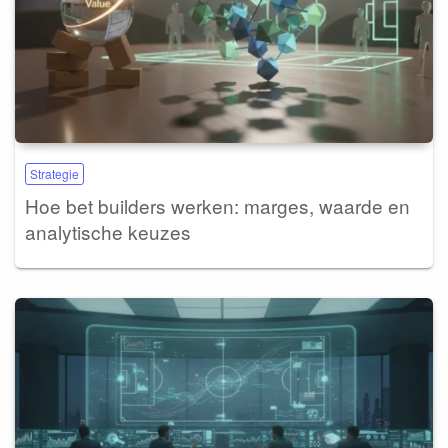
Strategie
Hoe bet builders werken: marges, waarde en
analytische keuzes