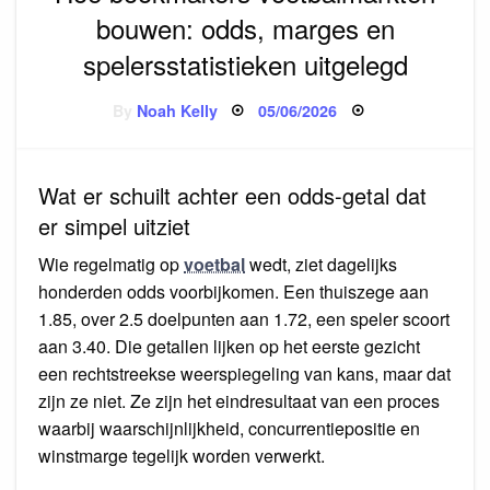
bouwen: odds, marges en
spelersstatistieken uitgelegd
Posted
By
Noah Kelly
05/06/2026
on
Wat er schuilt achter een odds-getal dat
er simpel uitziet
Wie regelmatig op
voetbal
wedt, ziet dagelijks
honderden odds voorbijkomen. Een thuiszege aan
1.85, over 2.5 doelpunten aan 1.72, een speler scoort
aan 3.40. Die getallen lijken op het eerste gezicht
een rechtstreekse weerspiegeling van kans, maar dat
zijn ze niet. Ze zijn het eindresultaat van een proces
waarbij waarschijnlijkheid, concurrentiepositie en
winstmarge tegelijk worden verwerkt.