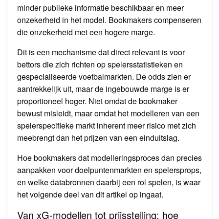
minder publieke informatie beschikbaar en meer
onzekerheid in het model. Bookmakers compenseren
die onzekerheid met een hogere marge.
Dit is een mechanisme dat direct relevant is voor
bettors die zich richten op spelersstatistieken en
gespecialiseerde voetbalmarkten. De odds zien er
aantrekkelijk uit, maar de ingebouwde marge is er
proportioneel hoger. Niet omdat de bookmaker
bewust misleidt, maar omdat het modelleren van een
spelerspecifieke markt inherent meer risico met zich
meebrengt dan het prijzen van een einduitslag.
Hoe bookmakers dat modelleringsproces dan precies
aanpakken voor doelpuntenmarkten en spelersprops,
en welke databronnen daarbij een rol spelen, is waar
het volgende deel van dit artikel op ingaat.
Van xG-modellen tot prijsstelling: hoe